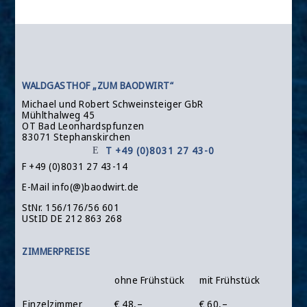
WALDGASTHOF „ZUM BAODWIRT“
Michael und Robert Schweinsteiger GbR
Mühlthalweg 45
OT Bad Leonhardspfunzen
83071 Stephanskirchen
T +49 (0)8031 27 43-0
F +49 (0)8031 27 43-14
E-Mail info(@)baodwirt.de
StNr. 156/176/56 601
UStID DE 212 863 268
ZIMMERPREISE
ohne Frühstück
mit Frühstück
Einzelzimmer
€ 48,–
€ 60,–