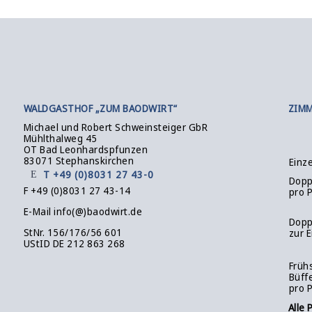
WALDGASTHOF „ZUM BAODWIRT“
ZIMM
Michael und Robert Schweinsteiger GbR
Mühlthalweg 45
OT Bad Leonhardspfunzen
83071 Stephanskirchen
Einz
T +49 (0)8031 27 43-0
Dopp
F +49 (0)8031 27 43-14
pro 
E-Mail info(@)baodwirt.de
Dopp
StNr. 156/176/56 601
zur 
UStID DE 212 863 268
Früh
Büff
pro 
Alle 