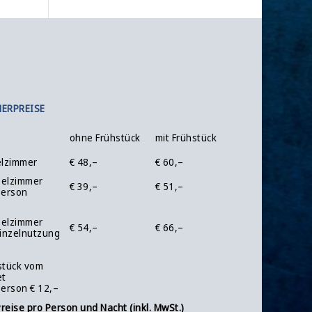
ERPREISE
ohne Frühstück
mit Frühstück
elzimmer
€ 48,–
€ 60,–
elzimmer
€ 39,–
€ 51,–
Person
elzimmer
€ 54,–
€ 66,–
Einzelnutzung
stück vom
et
Person € 12,–
Preise pro Person und Nacht (inkl. MwSt.)